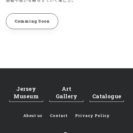
感動や思いを蘇らせていく楽しさ。
Comming Soon
Jersey
Art
Museum
Gallery
Catalogue
About us
Contact
Privacy Policy