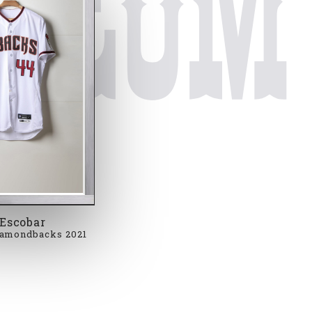
useum
Escobar
iamondbacks 2021
uardo Escobar Arizona Diamondbacks