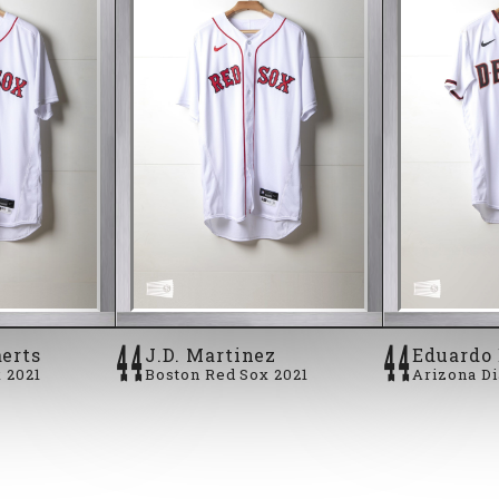
ey M
44
44
erts
J.D. Martinez
Eduardo 
 2021
Boston Red Sox 2021
Arizona D
 Bogaerts Boston Red Sox
2021 #28 J.D. Martinez Boston Red Sox
2021 #5 Ed