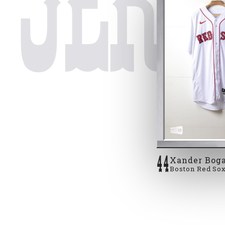
Jers
44
Xander Boga
Boston Red Sox
2021 #2 Xander