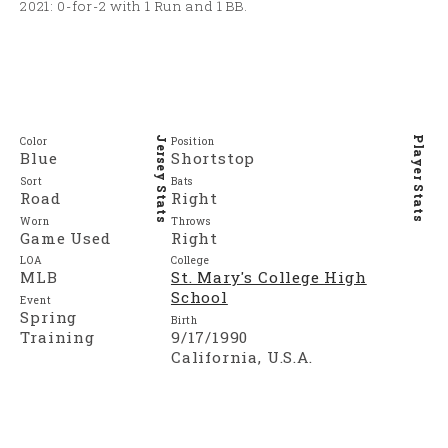
2021: 0-for-2 with 1 Run and 1 BB.
Color
Position
Jersey Stats
Player Stats
Blue
Shortstop
Sort
Bats
Road
Right
Worn
Throws
Game Used
Right
LOA
College
MLB
St. Mary's College High
School
Event
Spring
Birth
Training
9/17/1990
California, U.S.A.