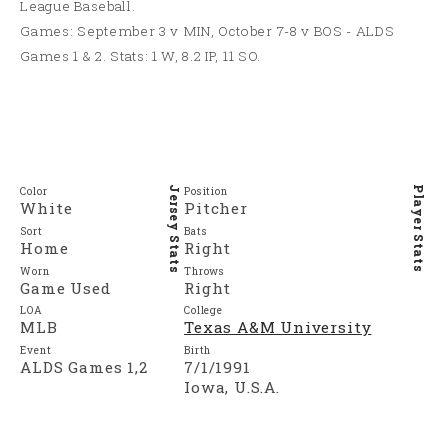
League Baseball.
Games: September 3 v MIN, October 7-8 v BOS - ALDS
Games 1 & 2. Stats: 1 W, 8.2 IP, 11 SO.
Color
Position
Jersey Stats
Player Stats
White
Pitcher
Sort
Bats
Home
Right
Worn
Throws
Game Used
Right
LOA
College
MLB
Texas A&M University
Event
Birth
ALDS Games 1,2
7/1/1991
Iowa, U.S.A.