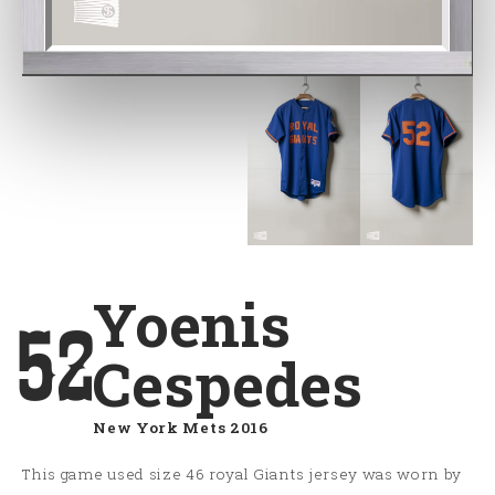
Yoenis
52
Cespedes
New York Mets 2016
This game used size 46 royal Giants jersey was worn by