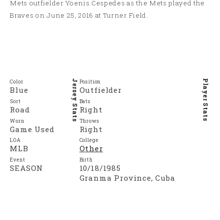
Mets outfielder Yoenis Cespedes as the Mets played the
Braves on June 25, 2016 at Turner Field.
Color
Position
Jersey Stats
Player Stats
Blue
Outfielder
Sort
Bats
Road
Right
Worn
Throws
Game Used
Right
LOA
College
MLB
Other
Event
Birth
SEASON
10/18/1985
Granma Province, Cuba